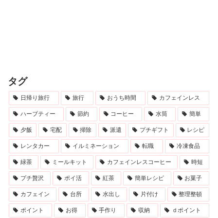
タグ
日帰り旅行
旅行
おうち時間
カフェインレス
ハーブティー
節約
コーヒー
水筒
簡単
夕飯
宅配
掃除
派遣
プチギフト
レシピ
レンタカー
イルミネーション
転職
冷凍食品
緑茶
ミールキット
カフェインレスコーヒー
時短
プチ贅沢
ポイ活
紅茶
簡単レシピ
お菓子
カフェイン
台所
水出し
片付け
整理整頓
ポイント
お得
手作り
収納
ｄポイント