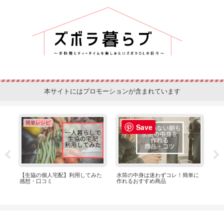
本サイトにはプロモーションが含まれています
簡単レシピ
ティータイム
Save
あ
【生協の個人宅配】利用してみた
水筒の中身は迷わずコレ！簡単に
コ
感想・口コミ
作れるおすすめ商品
し