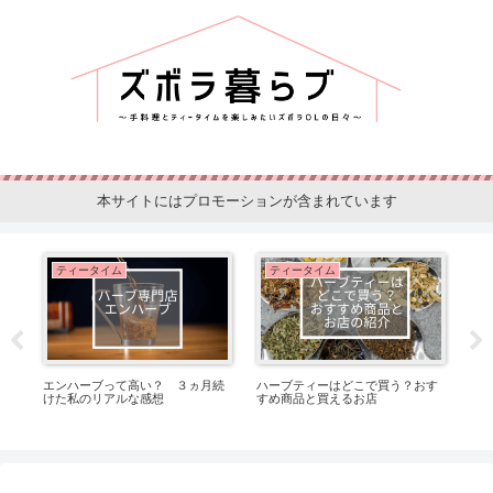
本サイトにはプロモーションが含まれています
ティータイム
ティータイム
に
エンハーブって高い？ ３ヵ月続
ハーブティーはどこで買う？おす
ハ
けた私のリアルな感想
すめ商品と買えるお店
選
も