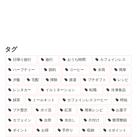
タグ
日帰り旅行
旅行
おうち時間
カフェインレス
ハーブティー
節約
コーヒー
水筒
簡単
夕飯
宅配
掃除
派遣
プチギフト
レシピ
レンタカー
イルミネーション
転職
冷凍食品
緑茶
ミールキット
カフェインレスコーヒー
時短
プチ贅沢
ポイ活
紅茶
簡単レシピ
お菓子
カフェイン
台所
水出し
片付け
整理整頓
ポイント
お得
手作り
収納
ｄポイント