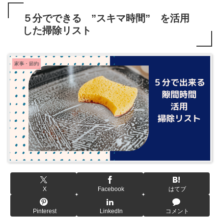
５分でできる ”スキマ時間” を活用
した掃除リスト
家事・節約
X
Facebook
はてブ
Pinterest
LinkedIn
コメント