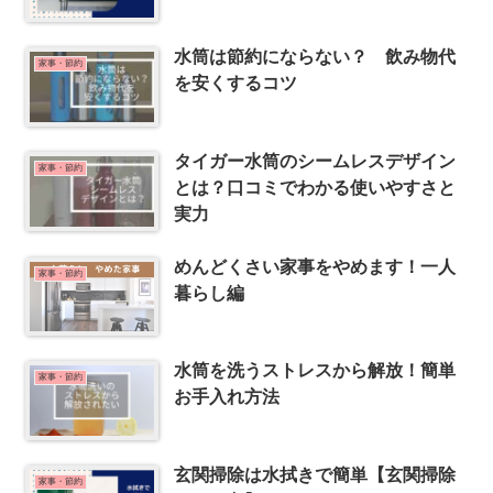
水筒は節約にならない？ 飲み物代
家事・節約
を安くするコツ
タイガー水筒のシームレスデザイン
家事・節約
とは？口コミでわかる使いやすさと
実力
めんどくさい家事をやめます！一人
家事・節約
暮らし編
水筒を洗うストレスから解放！簡単
家事・節約
お手入れ方法
玄関掃除は水拭きで簡単【玄関掃除
家事・節約