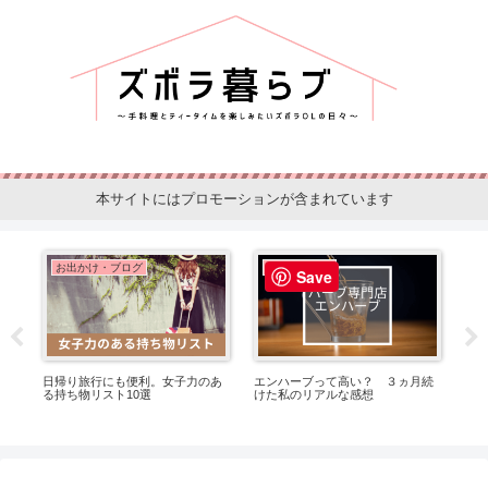
本サイトにはプロモーションが含まれています
ティータイム
簡単レシピ
Save
続
水筒の中身は迷わずコレ！簡単に
コープのミールキットは少ない？
水
作れるおすすめ商品
おすすめポイント３選
ィ