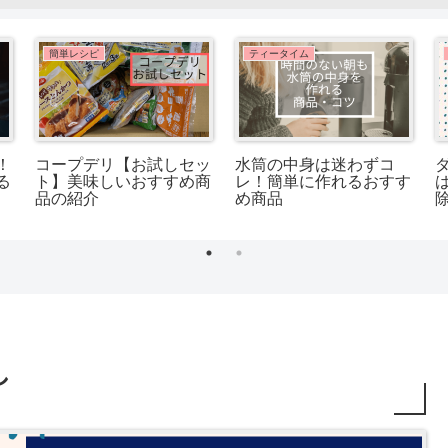
簡単レシピ
ティータイム
！
コープデリ【お試しセッ
水筒の中身は迷わずコ
る
ト】美味しいおすすめ商
レ！簡単に作れるおすす
品の紹介
め商品
し