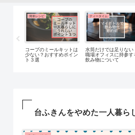
簡単レシピ
ティータイム
美味しい
コープのミールキットは
水筒だけでは足りない
もどき」
少ない？おすすめポイン
職場オフィスに持参す
む
ト３選
飲み物について
台ふきんをやめた一人暮ら