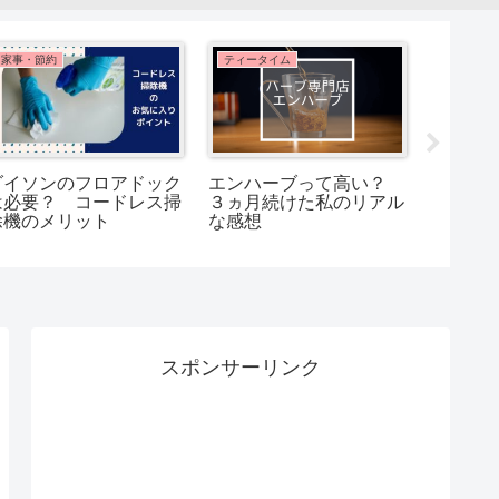
家事・節約
ティータイム
ティータ
ダイソンのフロアドック
エンハーブって高い？
ハーブ
は必要？ コードレス掃
３ヵ月続けた私のリアル
う？お
除機のメリット
な感想
るお店
スポンサーリンク