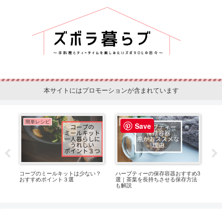
本サイトにはプロモーションが含まれています
ティータイム
簡単レシピ
Save
容器おすすめ3
水筒の中身は迷わずコレ！簡単に
【生協の個人宅配】利用してみ
せる保存方法
作れるおすすめ商品
感想・口コミ