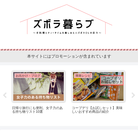
本サイトにはプロモーションが含まれています
お出かけ・ブログ
簡単レシピ
す
日帰り旅行にも便利。女子力のあ
コープデリ【お試しセット】美味
水
る持ち物リスト10選
しいおすすめ商品の紹介
作