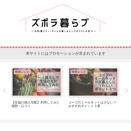
本サイトにはプロモーションが含まれています
簡単レシピ
簡単レシピ
続
【生協の個人宅配】利用してみた
コープのミールキットは少ない？
水
感想・口コミ
おすすめポイント３選
ィ