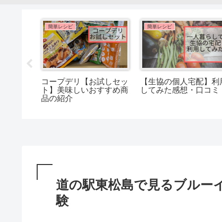
簡単レシピ
簡単レシピ
わずコ
コープデリ【お試しセッ
【生協の個人宅配】利
るおすす
ト】美味しいおすすめ商
してみた感想・口コミ
品の紹介
道の駅東松島で見るブルー
験