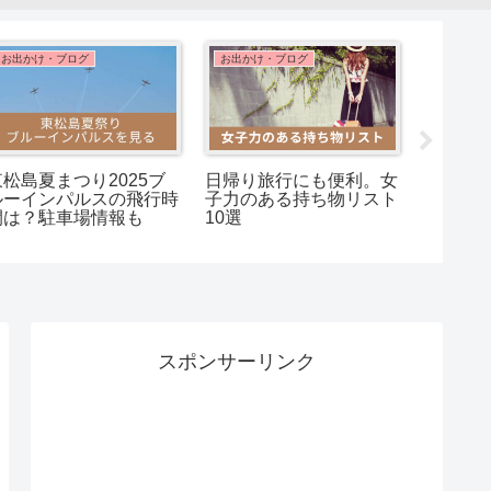
お出かけ・ブログ
お出かけ・ブログ
ティータ
東松島夏まつり2025ブ
日帰り旅行にも便利。女
エンハ
ルーインパルスの飛行時
子力のある持ち物リスト
３ヵ月
間は？駐車場情報も
10選
な感想
スポンサーリンク