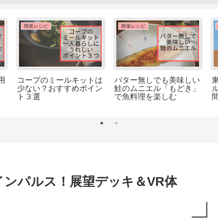
簡単レシピ
簡単レシピ
用
コープのミールキットは
バター無しでも美味しい
少ない？おすすめポイン
鮭のムニエル「もどき」
ト３選
で魚料理を楽しむ
インパルス！展望デッキ＆VR体