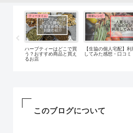
ティータイム
簡単レシピ
キットは
ハーブティーはどこで買
【生協の個人宅配】利
めポイン
う？おすすめ商品と買え
してみた感想・口コミ
るお店
このブログについて