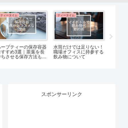
ティータイム
ティータイム
ティータ
ハーブティーの保存容器
水筒だけでは足りない！
水筒の
おすすめ3選｜茶葉を長
職場オフィスに持参する
レ！簡
持ちさせる保存方法も解
飲み物について
め商品
説
スポンサーリンク